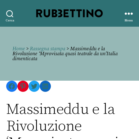
Rubbettino
Cerca
Menu
editore
Home
>
Rassegna stampa
> Massimeddu e la
Rivoluzione ‘Mprovisata quasi teatrale da un’Italia
dimenticata
Facebook
Pinterest
Twitter
LinkedIn
Massimeddu e la
Rivoluzione