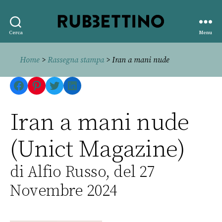
Rubbettino
Cerca
Menu
editore
Home
>
Rassegna stampa
> Iran a mani nude
Facebook
Pinterest
Twitter
LinkedIn
Iran a mani nude
(Unict Magazine)
di Alfio Russo, del 27
Novembre 2024