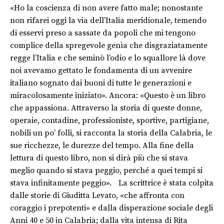
«Ho la coscienza di non avere fatto male; nonostante
non rifarei oggi la via dell’Italia meridionale, temendo
di esservi preso a sassate da popoli che mi tengono
complice della spregevole genìa che disgraziatamente
regge l’Italia e che seminò l’odio e lo squallore là dove
noi avevamo gettato le fondamenta di un avvenire
italiano sognato dai buoni di tutte le generazioni e
miracolosamente iniziato». Ancora: «Questo è un libro
che appassiona. Attraverso la storia di queste donne,
operaie, contadine, professioniste, sportive, partigiane,
nobili un po’ folli, si racconta la storia della Calabria, le
sue ricchezze, le durezze del tempo. Alla fine della
lettura di questo libro, non si dirà più che si stava
meglio quando si stava peggio, perché a quei tempi si
stava infinitamente peggio». La scrittrice è stata colpita
dalle storie di Giuditta Levato, «che affronta con
coraggio i prepotenti» e dalla disperazione sociale degli
Anni 40 e 50 in Calabria; dalla vita intensa di Rita