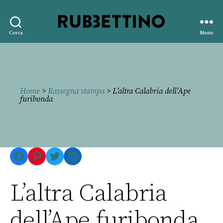
Rubbettino
Cerca
Menu
editore
Home
>
Rassegna stampa
> L’altra Calabria dell’Ape
furibonda
Facebook
Pinterest
Twitter
LinkedIn
L’altra Calabria
dell’Ape furibonda