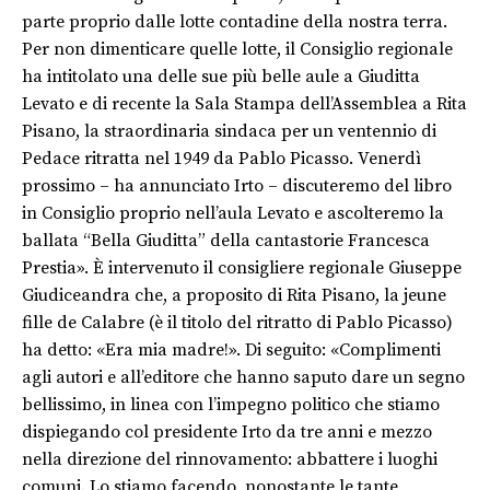
parte proprio dalle lotte contadine della nostra terra.
Per non dimenticare quelle lotte, il Consiglio regionale
ha intitolato una delle sue più belle aule a Giuditta
Levato e di recente la Sala Stampa dell’Assemblea a Rita
Pisano, la straordinaria sindaca per un ventennio di
Pedace ritratta nel 1949 da Pablo Picasso. Venerdì
prossimo – ha annunciato Irto – discuteremo del libro
in Consiglio proprio nell’aula Levato e ascolteremo la
ballata “Bella Giuditta” della cantastorie Francesca
Prestia». È intervenuto il consigliere regionale Giuseppe
Giudiceandra che, a proposito di Rita Pisano, la jeune
fille de Calabre (è il titolo del ritratto di Pablo Picasso)
ha detto: «Era mia madre!». Di seguito: «Complimenti
agli autori e all’editore che hanno saputo dare un segno
bellissimo, in linea con l’impegno politico che stiamo
dispiegando col presidente Irto da tre anni e mezzo
nella direzione del rinnovamento: abbattere i luoghi
comuni. Lo stiamo facendo, nonostante le tante