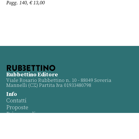
Pagg. 140, € 13,00
Rubbettino Editore
Viale Rosario Rubbettino n. 10 - 88049 Soveria
Mannelli (CZ) Partita Iva 01933480798
Info
Contatti
Proposte
Privacy policy
Twitter
Facebook
Youtube