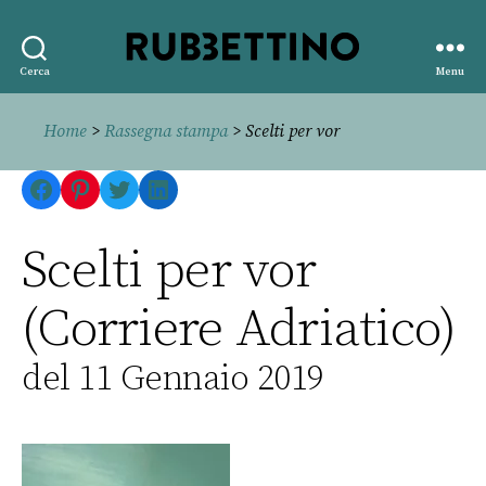
Rubbettino
Cerca
Menu
editore
Home
>
Rassegna stampa
> Scelti per vor
Facebook
Pinterest
Twitter
LinkedIn
Scelti per vor
(Corriere Adriatico)
del 11 Gennaio 2019