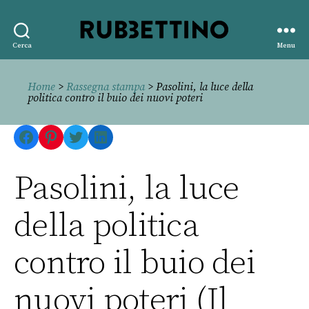
Rubbettino
Cerca
Menu
editore
Home
>
Rassegna stampa
> Pasolini, la luce della
politica contro il buio dei nuovi poteri
Facebook
Pinterest
Twitter
LinkedIn
Pasolini, la luce
della politica
contro il buio dei
nuovi poteri (Il