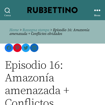
Rubbettino
Cerca
Menu
editore
Home
>
Rassegna stampa
> Episodio 16: Amazonía
amenazada + Conflictos olvidados
Facebook
Pinterest
Twitter
LinkedIn
Episodio 16:
Amazonía
amenazada +
Conflictos