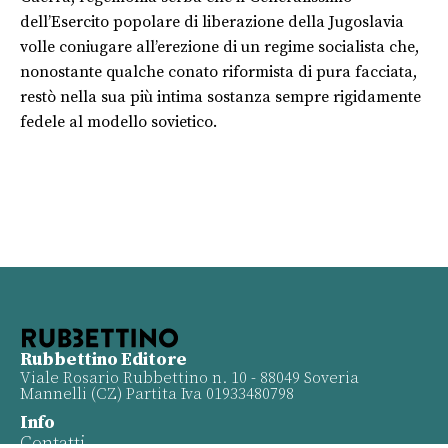
dell’Esercito popolare di liberazione della Jugoslavia
volle coniugare all’erezione di un regime socialista che,
nonostante qualche conato riformista di pura facciata,
restò nella sua più intima sostanza sempre rigidamente
fedele al modello sovietico.
Rubbettino Editore
Viale Rosario Rubbettino n. 10 - 88049 Soveria
Mannelli (CZ) Partita Iva 01933480798
Info
Contatti