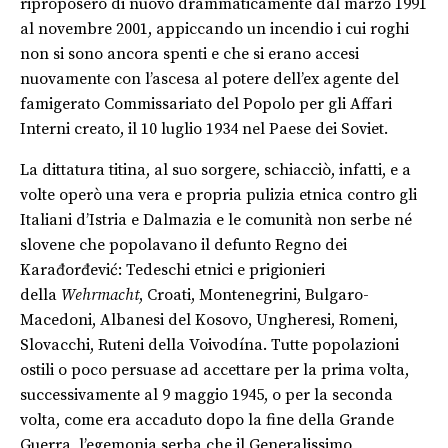
riproposero di nuovo drammaticamente dal marzo 1991
al novembre 2001, appiccando un incendio i cui roghi
non si sono ancora spenti e che si erano accesi
nuovamente con l’ascesa al potere dell’ex agente del
famigerato Commissariato del Popolo per gli Affari
Interni creato, il 10 luglio 1934 nel Paese dei Soviet.
La dittatura titina, al suo sorgere, schiacciò, infatti, e a
volte operò una vera e propria pulizia etnica contro gli
Italiani d’Istria e Dalmazia e le comunità non serbe né
slovene che popolavano il defunto Regno dei
Karađorđević: Tedeschi etnici e prigionieri
della
Wehrmacht
, Croati, Montenegrini, Bulgaro-
Macedoni, Albanesi del Kosovo, Ungheresi, Romeni,
Slovacchi, Ruteni della Voivodína. Tutte popolazioni
ostili o poco persuase ad accettare per la prima volta,
successivamente al 9 maggio 1945, o per la seconda
volta, come era accaduto dopo la fine della Grande
Guerra, l’egemonia serba che il Generalissimo