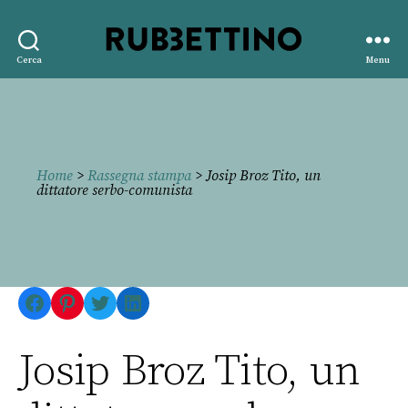
Rubbettino
Cerca
Menu
editore
Home
>
Rassegna stampa
> Josip Broz Tito, un
dittatore serbo-comunista
Facebook
Pinterest
Twitter
LinkedIn
Josip Broz Tito, un