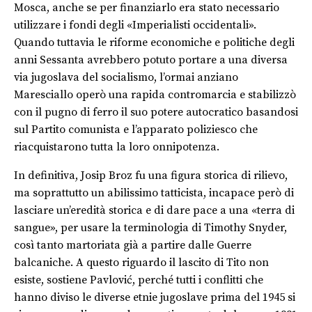
Mosca, anche se per finanziarlo era stato necessario
utilizzare i fondi degli «Imperialisti occidentali».
Quando tuttavia le riforme economiche e politiche degli
anni Sessanta avrebbero potuto portare a una diversa
via jugoslava del socialismo, l’ormai anziano
Maresciallo operò una rapida contromarcia e stabilizzò
con il pugno di ferro il suo potere autocratico basandosi
sul Partito comunista e l’apparato poliziesco che
riacquistarono tutta la loro onnipotenza.
In definitiva, Josip Broz fu una figura storica di rilievo,
ma soprattutto un abilissimo tatticista, incapace però di
lasciare un’eredità storica e di dare pace a una «terra di
sangue», per usare la terminologia di Timothy Snyder,
così tanto martoriata già a partire dalle Guerre
balcaniche. A questo riguardo il lascito di Tito non
esiste, sostiene Pavlović, perché tutti i conflitti che
hanno diviso le diverse etnie jugoslave prima del 1945 si