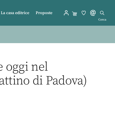
La casa editrice
Proposte
Cerca
e oggi nel
attino di Padova)