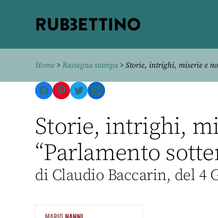
Rubbettino
editore
Home
>
Rassegna stampa
> Storie, intrighi, miserie e n
Facebook
Pinterest
Twitter
LinkedIn
Storie, intrighi, mi
“Parlamento sotter
di Claudio Baccarin, del 4