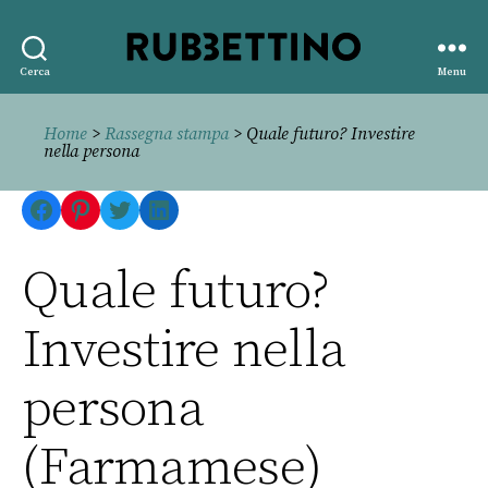
Rubbettino
Cerca
Menu
editore
Home
>
Rassegna stampa
> Quale futuro? Investire
nella persona
Facebook
Pinterest
Twitter
LinkedIn
Quale futuro?
Investire nella
persona
(Farmamese)