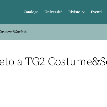
Catalogo
Università
Riviste
Eventi
 Costume&Società
reto a TG2 Costume&So