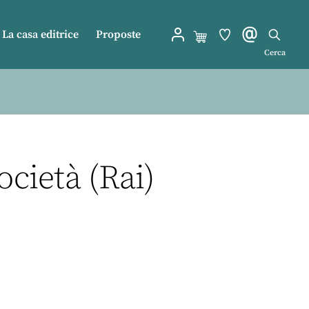
La casa editrice
Proposte
Cerca
cietà (Rai)