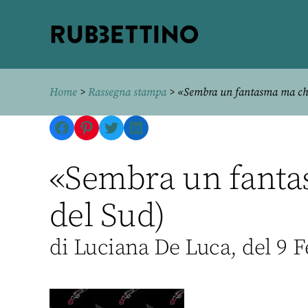
Rubbettino
editore
Home
>
Rassegna stampa
> «Sembra un fantasma ma chi
Facebook
Pinterest
Twitter
LinkedIn
«Sembra un fantas
del Sud)
di Luciana De Luca, del 9 