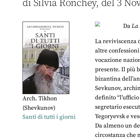
di Silvia Ronchey, del 3 N
Da
La 
La reviviscenza d
altre confessioni
vocazione naziona
presente. Il più 
bizantina dell’an
Sevkunov, archim
definito “l’uffic
Arch. Tikhon
segretario esecut
(Shevkunov)
Yegoryevsk e vesco
Santi di tutti i giorni
Da almeno un dec
circostanza che 