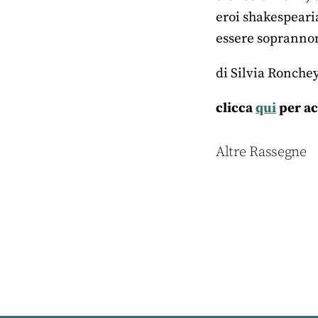
eroi shakespearia
essere soprannom
di Silvia Ronche
clicca
qui
per ac
Altre Rassegne