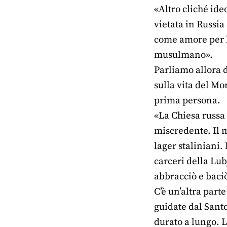
«Altro cliché ide
vietata in Russia 
come amore per l
musulmano».
Parliamo allora d
sulla vita del Mo
prima persona.
«La Chiesa russa 
miscredente. Il m
lager staliniani.
carceri della Lub
abbracciò e baci
C’è un’altra part
guidate dal Santo
durato a lungo. L