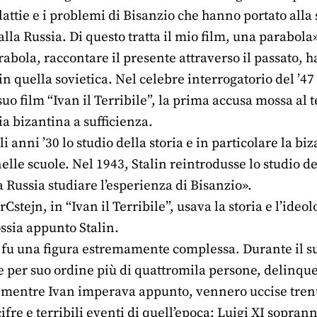
ttie e i problemi di Bisanzio che hanno portato alla
alla Russia. Di questo tratta il mio film, una parabola»
rabola, raccontare il presente attraverso il passato, h
n quella sovietica. Nel celebre interrogatorio del ’47
suo film “Ivan il Terribile”, la prima accusa mossa al t
ia bizantina a sufficienza.
i anni ’30 lo studio della storia e in particolare la bi
elle scuole. Nel 1943, Stalin reintrodusse lo studio d
 Russia studiare l’esperienza di Bisanzio».
erCstejn, in “Ivan il Terribile”, usava la storia e l’ide
ossia appunto Stalin.
le fu una figura estremamente complessa. Durante il s
te per suo ordine più di quattromila persone, delinqu
 mentre Ivan imperava appunto, vennero uccise tren
ifre e terribili eventi di quell’epoca: Luigi XI sopra