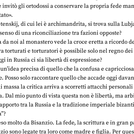
e invitò gli ortodossi a conservare la propria fede 
tato».
tenskij, di cui lei è archimandrita, si trova sulla Lubj
 senso di una riconciliazione tra fazioni opposte?
a noi al monastero vede la croce eretta a ricordo dei
ra torturati e torturatori è possibile solo nel regno de
gi in Russia ci sia libertà di espressione?
e un’idea precisa di quello che la confusa e capricci
e. Posso solo raccontare quello che accade oggi davant
massa la critica arriva a scorretti attacchi personali 
a. Dal mio punto di vista questa non è libertà, ma arbi
rapporto tra la Russia e la tradizione imperiale bizant
a”?
so molto da Bisanzio. La fede, la scrittura e in gran pa
zio sono legate tra loro come madre e figlia. Per que