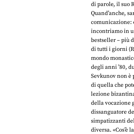
di parole, il suo 
Quand’anche, sar
comunicazione: oc
incontriamo in u
bestseller – più 
di tutti i giorni 
mondo monastico 
degli anni ’80, d
Sevkunov non è pi
di quella che pot
lezione bizantina
della vocazione g
dissanguatore de
simpatizzanti de
diversa. «Cos’è l