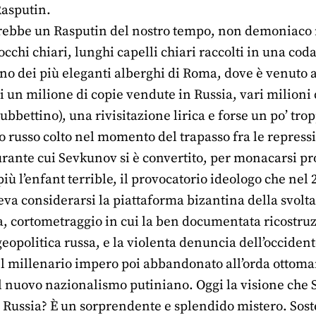
Rasputin.
ebbe un Rasputin del nostro tempo, non demoniaco ma
chi chiari, lunghi capelli chiari raccolti in una coda
no dei più eleganti alberghi di Roma, dove è venuto a
di un milione di copie vendute in Russia, vari milioni
(Rubbettino), una rivisitazione lirica e forse un po’ tro
russo colto nel momento del trapasso fra le repressio
urante cui Sevkunov si è convertito, per monacarsi prop
ù l’enfant terrible, il provocatorio ideologo che nel 2
eva considerarsi la piattaforma bizantina della svolta
, cortometraggio in cui la ben documentata ricostruzi
eopolitica russa, e la violenta denuncia dell’occident
l millenario impero poi abbandonato all’orda ottomana
l nuovo nazionalismo putiniano. Oggi la visione che 
a Russia? È un sorprendente e splendido mistero. Sost