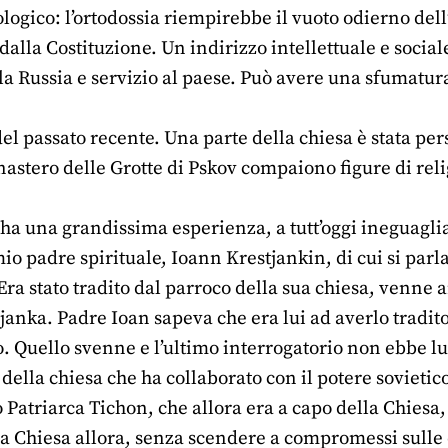
ologico: l’ortodossia riempirebbe il vuoto odierno dell’
dalla Costituzione. Un indirizzo intellettuale e sociale
a Russia e servizio al paese. Può avere una sfumatur
el passato recente. Una parte della chiesa è stata per
nastero delle Grotte di Pskov compaiono figure di rel
ha una grandissima esperienza, a tutt’oggi ineguaglia
io padre spirituale, Ioann Krestjankin, di cui si parla
 Era stato tradito dal parroco della sua chiesa, venne 
janka. Padre Ioan sapeva che era lui ad averlo tradito
ò. Quello svenne e l’ultimo interrogatorio non ebbe l
e della chiesa che ha collaborato con il potere sovieti
 Patriarca Tichon, che allora era a capo della Chiesa,
a Chiesa allora, senza scendere a compromessi sulle q