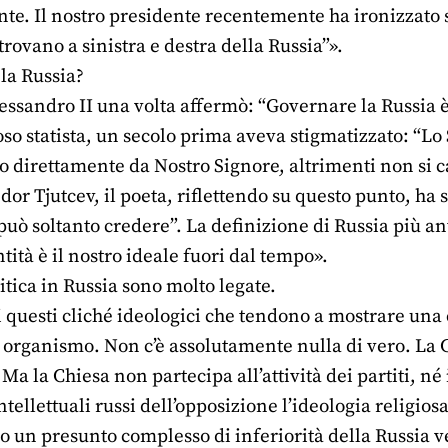
nte. Il nostro presidente recentemente ha ironizzato 
trovano a sinistra e destra della Russia”».
la Russia?
ssandro II una volta affermò: “Governare la Russia è 
o statista, un secolo prima aveva stigmatizzato: “Lo St
o direttamente da Nostro Signore, altrimenti non si c
dor Tjutcev, il poeta, riflettendo su questo punto, ha s
può soltanto credere”. La definizione di Russia più ant
tità è il nostro ideale fuori dal tempo».
litica in Russia sono molto legate.
 questi cliché ideologici che tendono a mostrare una
 organismo. Non c’è assolutamente nulla di vero. La Ch
Ma la Chiesa non partecipa all’attività dei partiti, né 
tellettuali russi dell’opposizione l’ideologia religios
o un presunto complesso di inferiorità della Russia ve