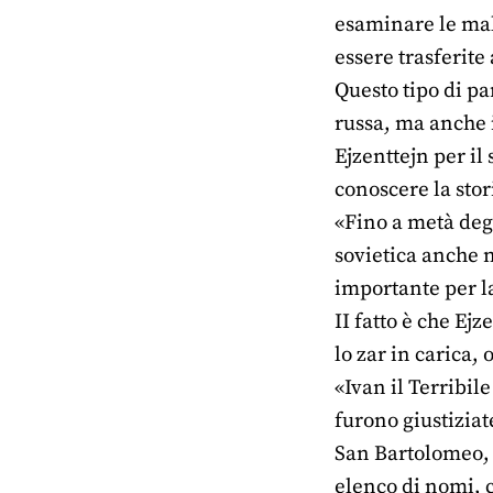
esaminare le mala
essere trasferite 
Questo tipo di pa
russa, ma anche i
Ejzenttejn per il 
conoscere la stor
«Fino a metà degl
sovietica anche n
importante per la
II fatto è che Ejz
lo zar in carica, 
«Ivan il Terribi
furono giustizia
San Bartolomeo,
elenco di nomi, c