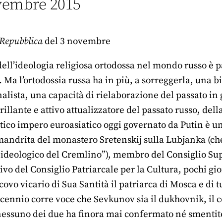
ovembre 2015
Repubblica
del 3 novembre
ell’ideologia religiosa ortodossa nel mondo russo è pa
. Ma l’ortodossia russa ha in più, a sorreggerla, una b
lista, una capacità di rielaborazione del passato in g
brillante e attivo attualizzatore del passato russo, del
tico impero euroasiatico oggi governato da Putin è un
andrita del monastero Sretenskij sulla Lubjanka (ch
io ideologico del Cremlino”), membro del Consiglio Su
ivo del Consiglio Patriarcale per la Cultura, pochi gio
vo vicario di Sua Santità il patriarca di Mosca e di tut
ennio corre voce che Sevkunov sia il dukhovnik, il co
nessuno dei due ha finora mai confermato né smentito 