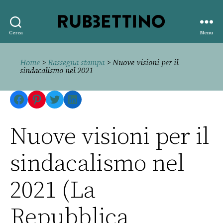
Rubbettino
Cerca
Menu
editore
Home
>
Rassegna stampa
> Nuove visioni per il
sindacalismo nel 2021
Facebook
Pinterest
Twitter
LinkedIn
Nuove visioni per il
sindacalismo nel
2021 (La
Repubblica