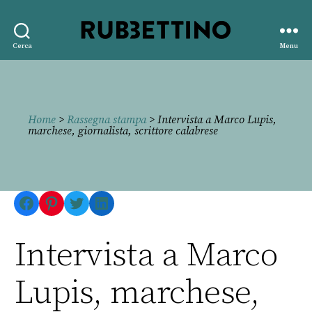
Rubbettino
Cerca
Menu
editore
Home
>
Rassegna stampa
> Intervista a Marco Lupis,
marchese, giornalista, scrittore calabrese
Facebook
Pinterest
Twitter
LinkedIn
Intervista a Marco
Lupis, marchese,