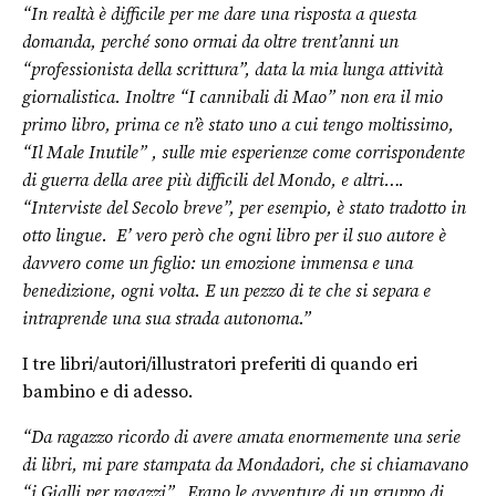
“In realtà è difficile per me dare una risposta a questa
domanda, perché sono ormai da oltre trent’anni un
“professionista della scrittura”, data la mia lunga attività
giornalistica. Inoltre “I cannibali di Mao” non era il mio
primo libro, prima ce n’è stato uno a cui tengo moltissimo,
“Il Male Inutile” , sulle mie esperienze come corrispondente
di guerra della aree più difficili del Mondo, e altri….
“Interviste del Secolo breve”, per esempio, è stato tradotto in
otto lingue. E’ vero però che ogni libro per il suo autore è
davvero come un figlio: un emozione immensa e una
benedizione, ogni volta. E un pezzo di te che si separa e
intraprende una sua strada autonoma.”
I tre libri/autori/illustratori preferiti di quando eri
bambino e di adesso.
“Da ragazzo ricordo di avere amata enormemente una serie
di libri, mi pare stampata da Mondadori, che si chiamavano
“i Gialli per ragazzi”. Erano le avventure di un gruppo di