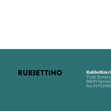
Rubbettino 
Viale Rosari
88049 Soveri
Iva 0193348