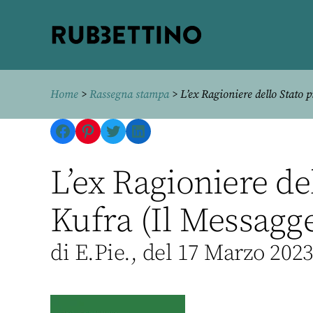
Rubbettino
editore
Home
>
Rassegna stampa
> L’ex Ragioniere dello Stato pr
Facebook
Pinterest
Twitter
LinkedIn
L’ex Ragioniere del
Kufra (Il Messagg
di E.Pie., del 17 Marzo 202