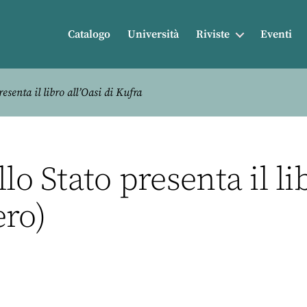
Catalogo
Università
Riviste
Eventi
esenta il libro all’Oasi di Kufra
lo Stato presenta il lib
ero)
3