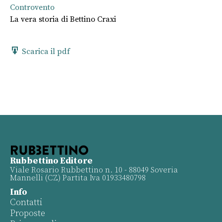
Controvento
La vera storia di Bettino Craxi
Scarica il pdf
Rubbettino Editore
Viale Rosario Rubbettino n. 10 - 88049 Soveria
Mannelli (CZ) Partita Iva 01933480798
Info
Contatti
Proposte