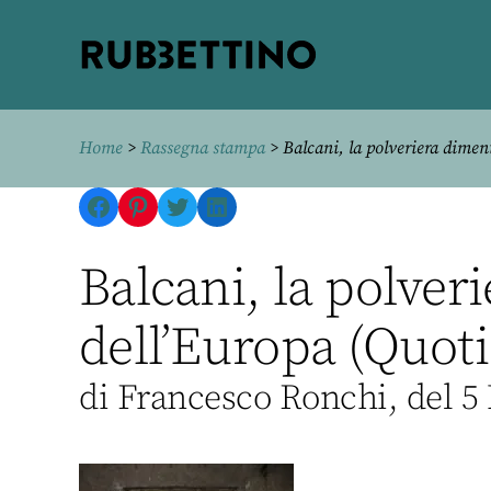
Rubbettino
editore
Home
>
Rassegna stampa
> Balcani, la polveriera diment
Facebook
Pinterest
Twitter
LinkedIn
Balcani, la polver
dell’Europa (Quot
di Francesco Ronchi, del 