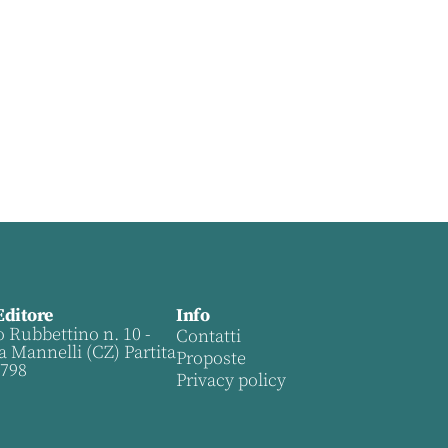
Editore
Info
o Rubbettino n. 10 -
Contatti
a Mannelli (CZ) Partita
Proposte
0798
Privacy policy