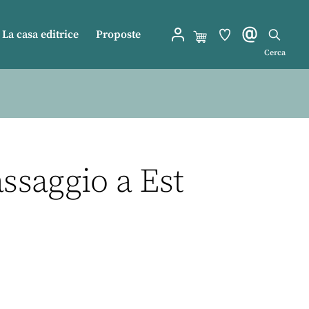
La casa editrice
Proposte
Cerca
assaggio a Est