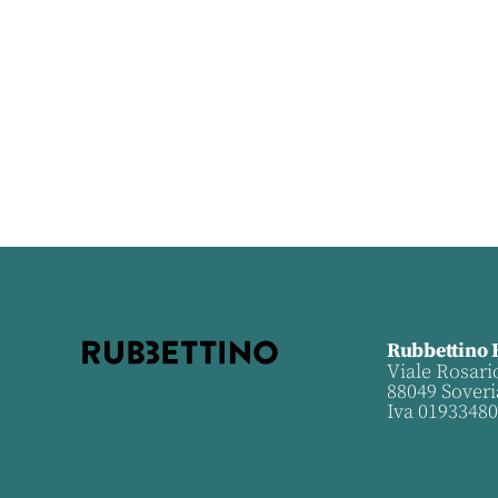
Rubbettino 
Viale Rosari
88049 Soveri
Iva 0193348