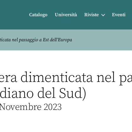
Catalogo
Università
Riviste
Eventi
icata nel passaggio a Est dell’Europa
iera dimenticata nel p
idiano del Sud)
5 Novembre 2023