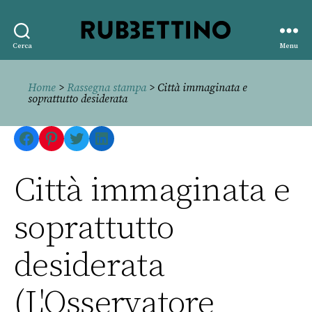
Rubbettino
Cerca
Menu
editore
Home
>
Rassegna stampa
> Città immaginata e
soprattutto desiderata
Facebook
Pinterest
Twitter
LinkedIn
Città immaginata e
soprattutto
desiderata
(L'Osservatore