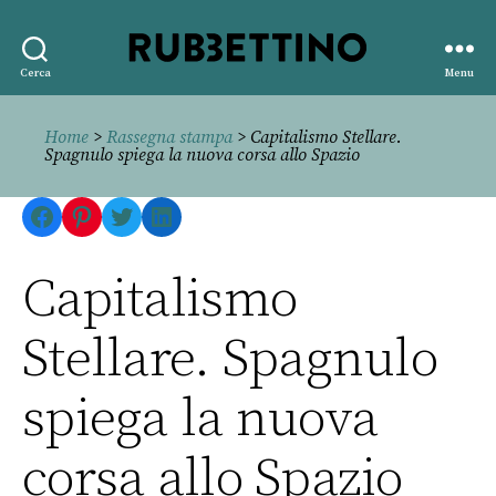
Rubbettino
Cerca
Menu
editore
Home
>
Rassegna stampa
> Capitalismo Stellare.
Spagnulo spiega la nuova corsa allo Spazio
Facebook
Pinterest
Twitter
LinkedIn
Capitalismo
Stellare. Spagnulo
spiega la nuova
corsa allo Spazio