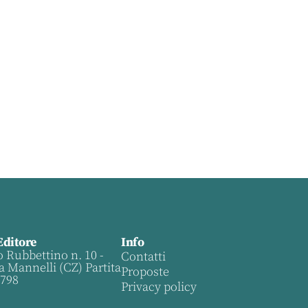
Editore
Info
o Rubbettino n. 10 -
Contatti
a Mannelli (CZ) Partita
Proposte
0798
Privacy policy