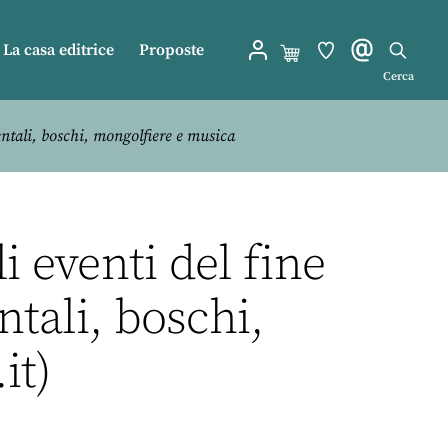
La casa editrice
Proposte
Cerca
mentali, boschi, mongolfiere e musica
li eventi del fine
tali, boschi,
it)