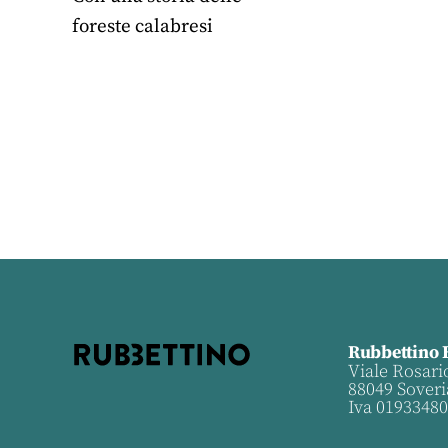
foreste calabresi
Rubbettino 
Viale Rosari
88049 Soveri
Iva 0193348