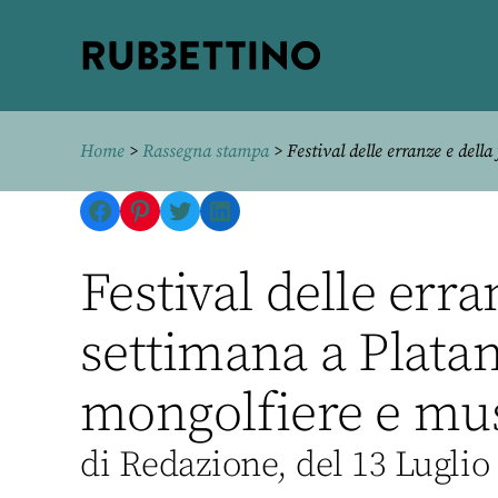
Rubbettino
editore
Home
>
Rassegna stampa
> Festival delle erranze e dell
Facebook
Pinterest
Twitter
LinkedIn
Festival delle erra
settimana a Plata
mongolfiere e mus
di Redazione, del 13 Luglio