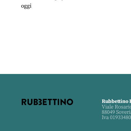
oggi
Rubbettino 
Viale Rosari
88049 Soveri
Iva 0193348