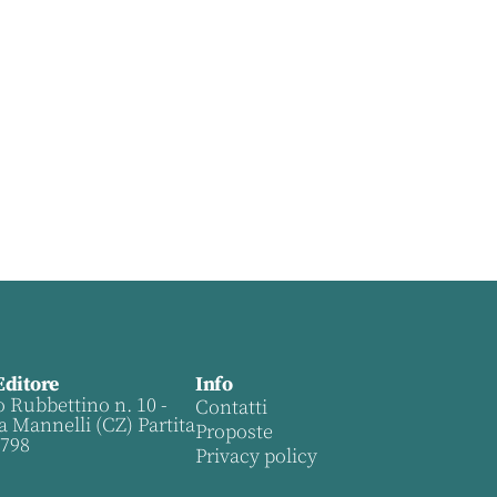
Editore
Info
o Rubbettino n. 10 -
Contatti
a Mannelli (CZ) Partita
Proposte
0798
Privacy policy