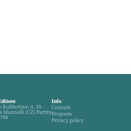
Editore
Info
o Rubbettino n. 10 -
Contatti
a Mannelli (CZ) Partita
Proposte
0798
Privacy policy