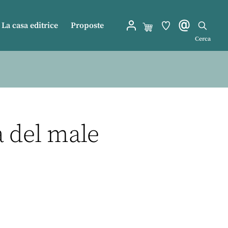
La casa editrice
Proposte
Cerca
a del male