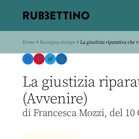
Rubbettino
editore
Home
>
Rassegna stampa
> La giustizia riparativa che v
Facebook
Pinterest
Twitter
LinkedIn
La giustizia ripara
(Avvenire)
di Francesca Mozzi, del 10