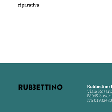
riparativa
Rubbettino 
Viale Rosari
88049 Soveri
Iva 0193348