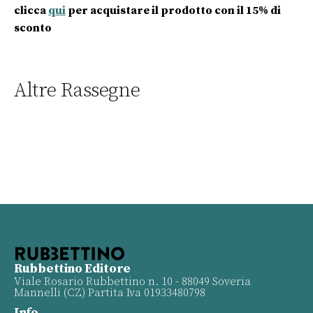
clicca
qui
per acquistare il prodotto con il 15% di
sconto
Altre Rassegne
Rubbettino Editore
Viale Rosario Rubbettino n. 10 - 88049 Soveria
Mannelli (CZ) Partita Iva 01933480798
Info