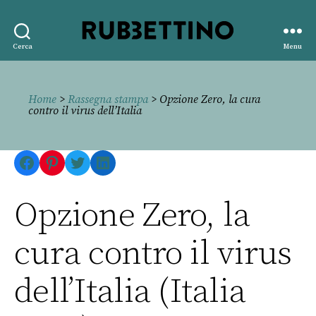
Rubbettino
Cerca
Menu
editore
Home
>
Rassegna stampa
> Opzione Zero, la cura
contro il virus dell’Italia
Facebook
Pinterest
Twitter
LinkedIn
Opzione Zero, la
cura contro il virus
dell’Italia (Italia