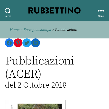
Rubbettino
Cerca
Menu
editore
Home
>
Rassegna stampa
> Pubblicazioni
Facebook
Pinterest
Twitter
LinkedIn
Pubblicazioni
(ACER)
del 2 Ottobre 2018