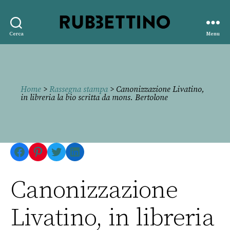
Rubbettino
Cerca
Menu
editore
Home
>
Rassegna stampa
> Canonizzazione Livatino,
in libreria la bio scritta da mons. Bertolone
Facebook
Pinterest
Twitter
LinkedIn
Canonizzazione
Livatino, in libreria