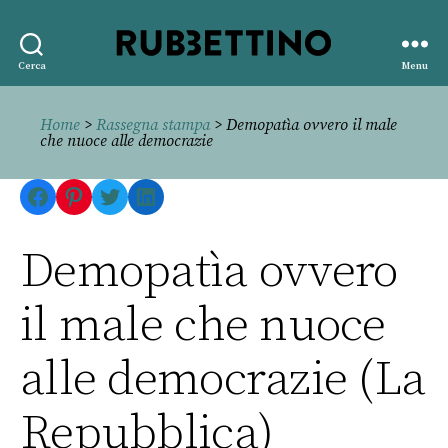
Rubbettino
Cerca
Menu
editore
Home
>
Rassegna stampa
> Demopatìa ovvero il male
che nuoce alle democrazie
Facebook
Pinterest
Twitter
LinkedIn
Demopatìa ovvero
il male che nuoce
alle democrazie (La
Repubblica)