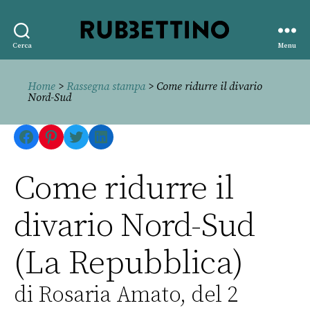
Rubbettino
Cerca
Menu
editore
Home
>
Rassegna stampa
> Come ridurre il divario
Nord-Sud
Facebook
Pinterest
Twitter
LinkedIn
Come ridurre il
divario Nord-Sud
(La Repubblica)
di Rosaria Amato, del 2