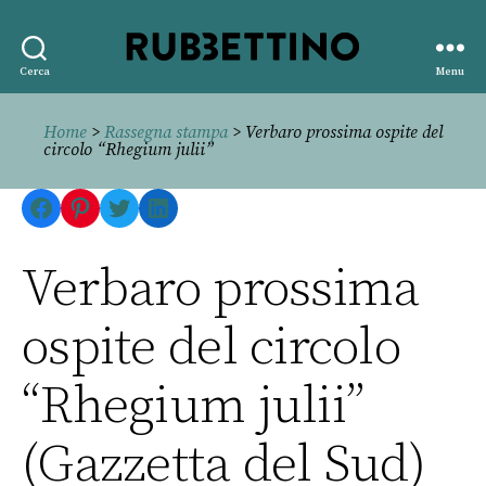
Rubbettino
Cerca
Menu
editore
Home
>
Rassegna stampa
> Verbaro prossima ospite del
circolo “Rhegium julii”
Facebook
Pinterest
Twitter
LinkedIn
Verbaro prossima
ospite del circolo
“Rhegium julii”
(Gazzetta del Sud)