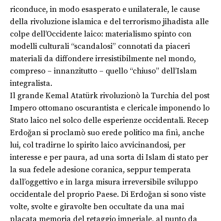
riconduce, in modo esasperato e unilaterale, le cause
della rivoluzione islamica e del terrorismo jihadista alle
colpe dell’Occidente laico: materialismo spinto con
modelli culturali “scandalosi” connotati da piaceri
materiali da diffondere irresistibilmente nel mondo,
compreso – innanzitutto – quello “chiuso” dell’Islam
integralista.
Il grande Kemal Atatürk rivoluzionò la Turchia del post
Impero ottomano oscurantista e clericale imponendo lo
Stato laico nel solco delle esperienze occidentali. Recep
Erdoğan si proclamò suo erede politico ma finì, anche
lui, col tradirne lo spirito laico avvicinandosi, per
interesse e per paura, ad una sorta di Islam di stato per
la sua fedele adesione coranica, seppur temperata
dall’oggettivo e in larga misura irreversibile sviluppo
occidentale del proprio Paese. Di Erdoğan si sono viste
volte, svolte e giravolte ben occultate da una mai
placata memoria del retaggio imperiale, al punto da