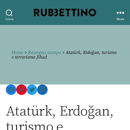
Rubbettino
Cerca
Menu
editore
Home
>
Rassegna stampa
> Atatürk, Erdoğan, turismo
e terrorismo Jihad
Facebook
Pinterest
Twitter
LinkedIn
Atatürk, Erdoğan,
turismo e