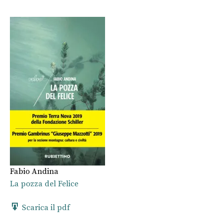
Fabio Andina
La pozza del Felice
Scarica il pdf