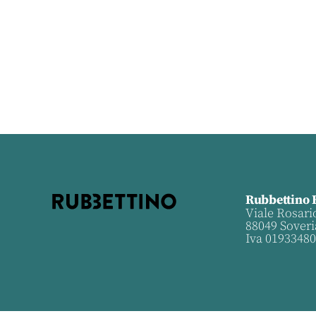
Rubbettino 
Viale Rosari
88049 Soveri
Iva 0193348