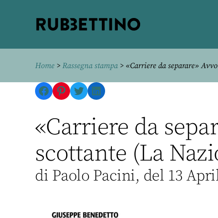
Rubbettino
editore
Home
>
Rassegna stampa
> «Carriere da separare» Avvoc
Facebook
Pinterest
Twitter
LinkedIn
«Carriere da sepa
scottante (La Nazi
di Paolo Pacini, del 13 Apri