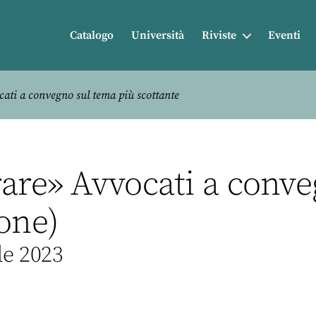
Catalogo
Università
Riviste
Eventi
ati a convegno sul tema più scottante
rare» Avvocati a conv
one)
le 2023