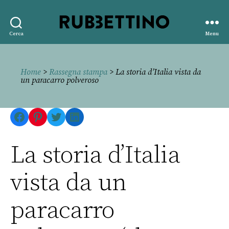
Rubbettino
Cerca
Menu
editore
Home
>
Rassegna stampa
> La storia d’Italia vista da
un paracarro polveroso
Facebook
Pinterest
Twitter
LinkedIn
La storia d’Italia
vista da un
paracarro