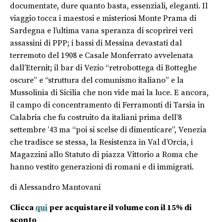
documentate, dure quanto basta, essenziali, eleganti. Il
viaggio tocca i maestosi e misteriosi Monte Prama di
Sardegna e l’ultima vana speranza di scoprirei veri
assassini di PPP; i bassi di Messina devastati dal
terremoto del 1908 e Casale Monferrato avvelenata
dall’Eternit; il bar di Vezio “retrobottega di Botteghe
oscure” e “struttura del comunismo italiano” e la
Mussolinia di Sicilia che non vide mai la luce. E ancora,
il campo di concentramento di Ferramonti di Tarsia in
Calabria che fu costruito da italiani prima dell’8
settembre ’43 ma “poi si scelse di dimenticare”, Venezia
che tradisce se stessa, la Resistenza in Val d’Orcia, i
Magazzini allo Statuto di piazza Vittorio a Roma che
hanno vestito generazioni di romani e di immigrati.
di Alessandro Mantovani
Clicca
qui
per acquistare il volume con il 15% di
sconto