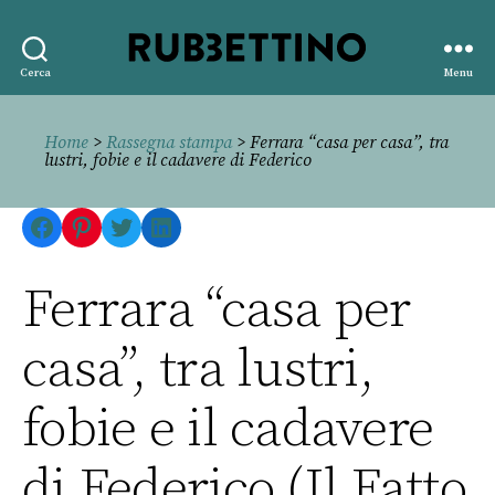
Rubbettino
Cerca
Menu
editore
Home
>
Rassegna stampa
> Ferrara “casa per casa”, tra
lustri, fobie e il cadavere di Federico
Facebook
Pinterest
Twitter
LinkedIn
Ferrara “casa per
casa”, tra lustri,
fobie e il cadavere
di Federico (Il Fatto