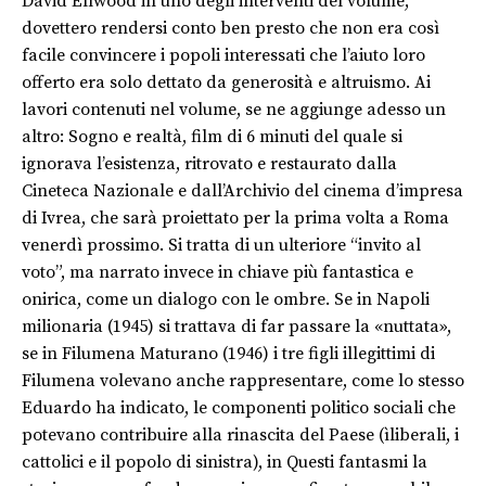
David Ellwood in uno degli interventi del volume,
dovettero rendersi conto ben presto che non era così
facile convincere i popoli interessati che l’aiuto loro
offerto era solo dettato da generosità e altruismo. Ai
lavori contenuti nel volume, se ne aggiunge adesso un
altro: Sogno e realtà, film di 6 minuti del quale si
ignorava l’esistenza, ritrovato e restaurato dalla
Cineteca Nazionale e dall’Archivio del cinema d’impresa
di Ivrea, che sarà proiettato per la prima volta a Roma
venerdì prossimo. Si tratta di un ulteriore “invito al
voto”, ma narrato invece in chiave più fantastica e
onirica, come un dialogo con le ombre. Se in Napoli
milionaria (1945) si trattava di far passare la «nuttata»,
se in Filumena Maturano (1946) i tre figli illegittimi di
Filumena volevano anche rappresentare, come lo stesso
Eduardo ha indicato, le componenti politico sociali che
potevano contribuire alla rinascita del Paese (ìliberali, i
cattolici e il popolo di sinistra), in Questi fantasmi la