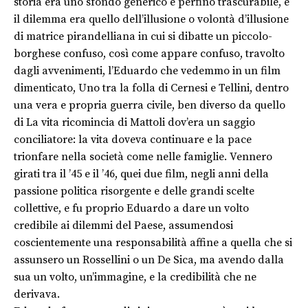
storia era uno sfondo generico e perfino trascurabile, e
il dilemma era quello dell’illusione o volontà d’illusione
di matrice pirandelliana in cui si dibatte un piccolo-
borghese confuso, così come appare confuso, travolto
dagli avvenimenti, l’Eduardo che vedemmo in un film
dimenticato, Uno tra la folla di Cernesi e Tellini, dentro
una vera e propria guerra civile, ben diverso da quello
di La vita ricomincia di Mattoli dov’era un saggio
conciliatore: la vita doveva continuare e la pace
trionfare nella società come nelle famiglie. Vennero
girati tra il ’45 e il ’46, quei due film, negli anni della
passione politica risorgente e delle grandi scelte
collettive, e fu proprio Eduardo a dare un volto
credibile ai dilemmi del Paese, assumendosi
coscientemente una responsabilità affine a quella che si
assunsero un Rossellini o un De Sica, ma avendo dalla
sua un volto, un’immagine, e la credibilità che ne
derivava.