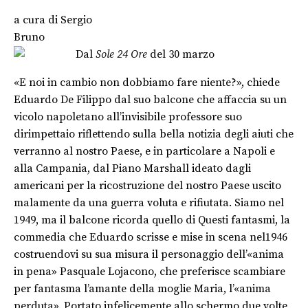
a cura di
Sergio
Bruno
Dal
Sole 24 Ore
del 30 marzo
«E noi in cambio non dobbiamo fare niente?», chiede
Eduardo De Filippo dal suo balcone che affaccia su un
vicolo napoletano all’invisibile professore suo
dirimpettaio riflettendo sulla bella notizia degli aiuti che
verranno al nostro Paese, e in particolare a Napoli e
alla Campania, dal Piano Marshall ideato dagli
americani per la ricostruzione del nostro Paese uscito
malamente da una guerra voluta e rifiutata. Siamo nel
1949, ma il balcone ricorda quello di Questi fantasmi, la
commedia che Eduardo scrisse e mise in scena nel1946
costruendovi su sua misura il personaggio dell’«anima
in pena» Pasquale Lojacono, che preferisce scambiare
per fantasma l’amante della moglie Maria, l’«anima
perduta». Portato infelicemente allo schermo due volte