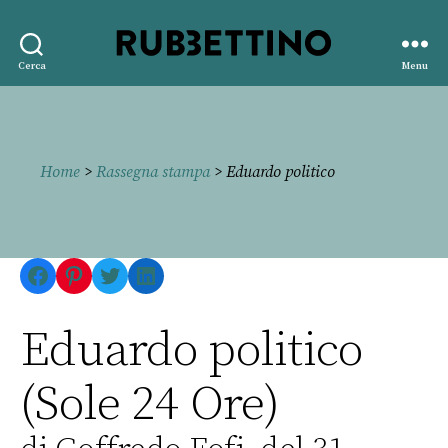
Rubbettino
Cerca
Menu
editore
Home
>
Rassegna stampa
> Eduardo politico
Facebook
Pinterest
Twitter
LinkedIn
Eduardo politico
(Sole 24 Ore)