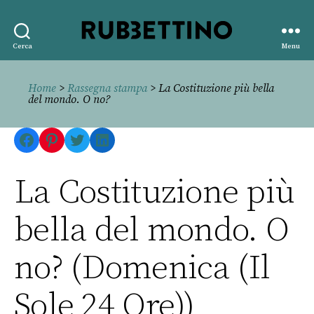
Rubbettino
Cerca
Menu
editore
Home
>
Rassegna stampa
> La Costituzione più bella
del mondo. O no?
Facebook
Pinterest
Twitter
LinkedIn
La Costituzione più
bella del mondo. O
no? (Domenica (Il
Sole 24 Ore))