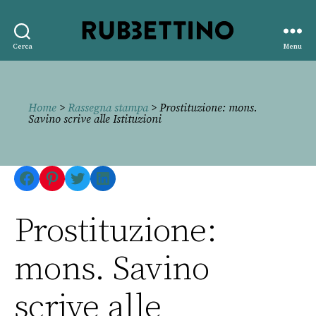
Rubbettino
Cerca
Menu
editore
Home
>
Rassegna stampa
> Prostituzione: mons.
Savino scrive alle Istituzioni
Facebook
Pinterest
Twitter
LinkedIn
Prostituzione:
mons. Savino
scrive alle