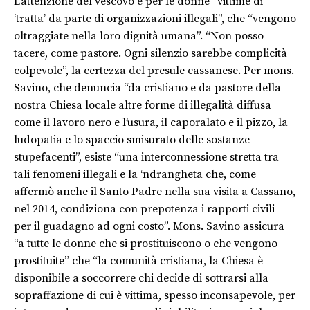
L’attenzione del vescovo è per le donne “vittime di
‘tratta’ da parte di organizzazioni illegali”, che “vengono
oltraggiate nella loro dignità umana”. “Non posso
tacere, come pastore. Ogni silenzio sarebbe complicità
colpevole”, la certezza del presule cassanese. Per mons.
Savino, che denuncia “da cristiano e da pastore della
nostra Chiesa locale altre forme di illegalità diffusa
come il lavoro nero e l’usura, il caporalato e il pizzo, la
ludopatia e lo spaccio smisurato delle sostanze
stupefacenti”, esiste “una interconnessione stretta tra
tali fenomeni illegali e la ‘ndrangheta che, come
affermò anche il Santo Padre nella sua visita a Cassano,
nel 2014, condiziona con prepotenza i rapporti civili
per il guadagno ad ogni costo”. Mons. Savino assicura
“a tutte le donne che si prostituiscono o che vengono
prostituite” che “la comunità cristiana, la Chiesa è
disponibile a soccorrere chi decide di sottrarsi alla
sopraffazione di cui è vittima, spesso inconsapevole, per