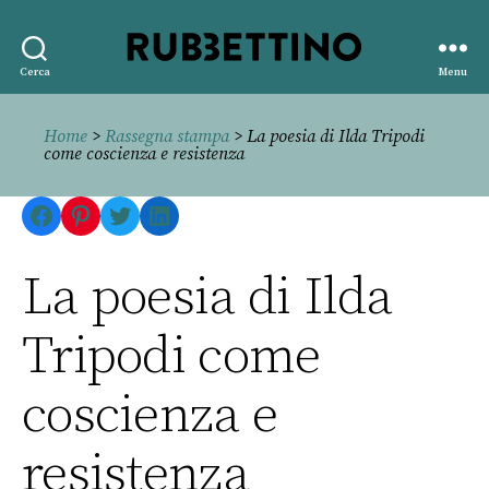
Rubbettino
Cerca
Menu
editore
Home
>
Rassegna stampa
> La poesia di Ilda Tripodi
come coscienza e resistenza
Facebook
Pinterest
Twitter
LinkedIn
La poesia di Ilda
Tripodi come
coscienza e
resistenza