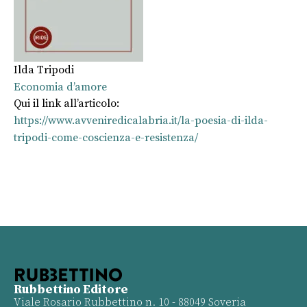
Ilda Tripodi
Economia d’amore
Qui il link all’articolo:
https://www.avveniredicalabria.it/la-poesia-di-ilda-
tripodi-come-coscienza-e-resistenza/
Rubbettino Editore
Viale Rosario Rubbettino n. 10 - 88049 Soveria