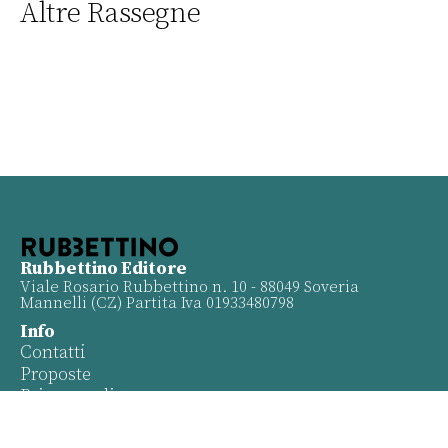
Altre Rassegne
Rubbettino Editore
Viale Rosario Rubbettino n. 10 - 88049 Soveria
Mannelli (CZ) Partita Iva 01933480798
Info
Contatti
Proposte
Privacy policy
Twitter
Facebook
Youtube