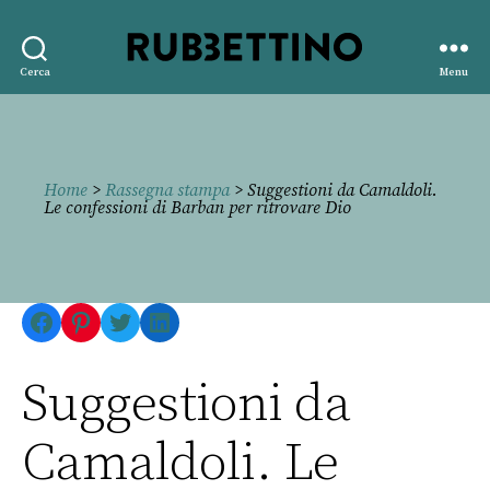
Rubbettino
Cerca
Menu
editore
Home
>
Rassegna stampa
> Suggestioni da Camaldoli.
Le confessioni di Barban per ritrovare Dio
Facebook
Pinterest
Twitter
LinkedIn
Suggestioni da
Camaldoli. Le