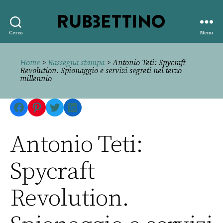
Rubbettino
Cerca
Menu
editore
Home
>
Rassegna stampa
> Antonio Teti: Spycraft
Revolution. Spionaggio e servizi segreti nel terzo
millennio
Facebook
Pinterest
Twitter
LinkedIn
Antonio Teti:
Spycraft
Revolution.