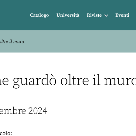
Catalogo
Università
Riviste
Eventi
ltre il muro
he guardò oltre il mur
vembre 2024
icolo: