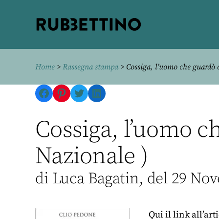
Rubbettino
editore
Home
>
Rassegna stampa
> Cossiga, l’uomo che guardò o
Facebook
Pinterest
Twitter
LinkedIn
Cossiga, l’uomo c
Nazionale )
di Luca Bagatin, del 29 No
Qui il link all’art