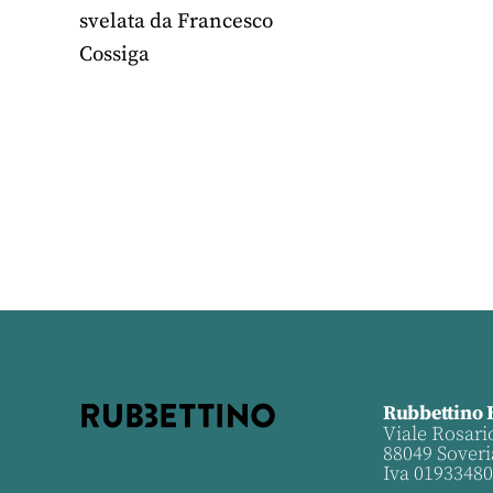
svelata da Francesco
Cossiga
Rubbettino 
Viale Rosari
88049 Soveri
Iva 0193348