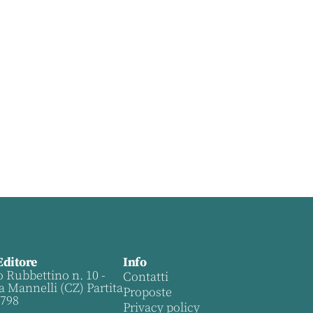
Editore
Info
o Rubbettino n. 10 -
Contatti
a Mannelli (CZ) Partita
Proposte
0798
Privacy policy