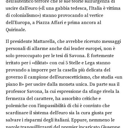
dell’autentico terrore che le sue teorie sull’urgenza di
uscire dall’euro («È una gabbia tedesca, l’Italia è vittima
di colonialismo») stanno provocando al vertice
dell’Europa, a Piazza Affari e prima ancora al
Quirinale.
Il presidente Mattarella, che avrebbe ricevuto messaggi
personali di allarme anche dai leader europei, non è
solo preoccupato per le tesi di Savona. È fortemente
irritato per i «diktat» con cui 5 Stelle e Lega stanno
provando a imporre per la casella più delicata del
governo il campione dell’euroscetticismo, che studia «un
piano B» per uscire dalla moneta unica. Da parte sua il
professor Savona, la cui espressione da sfinge rivela la
fermezza del carattere, ha assorbito critiche e
polemiche con l’impassibilità di chi è convinto che
scardinare il sistema dell’euro sia la cura giusta per
salvare i risparmi degli italiani. Eppure, nemmeno le
parole tranquillizzanti del premier incaricato Giuseppe