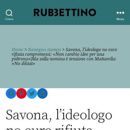
Rubbettino
Cerca
Menu
editore
Home
>
Rassegna stampa
> Savona, l’ideologo no euro
rifiuta compromessi: «Non cambio idee per una
poltrona»|Ma sulla nomina è tensione con Mattarella:
«No diktat»
Facebook
Pinterest
Twitter
LinkedIn
Savona, l’ideologo