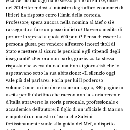
(«La Germania oggi ha lo stesso piano di Funk», disse
nel 2014 riferendosi al ministro degli affari economici di
Hitler) ha risposto entro i limiti della cortesia.
Professore, spera ancora nella nomina al Mef o si è
rassegnato a fare un passo indietro? Davvero medita di
portare lo spread a quota 600 punti? Pensa di essere la
persona giusta per vendere all’estero i nostri titoli di
Stato e mettere al sicuro le pensioni e gli stipendi degli
insegnanti? «Per ora non parlo, grazie…». La stessa
risposta che aveva dato al mattino ai giornalisti che lo
aspettavano sotto la sua abitazione: «Il silenzio oggi
vale più del parlare». Parla per lui il poderoso
volume Come un incubo e come un sogno, 340 pagine in
uscita per Rubbettino che raccontano la storia recente
d’Italia attraverso la storia personale, professionale e
accademica dell’autore: il figlio di un ufficiale di Marina
e nipote di un maestro d’ascia che Salvini
fortissimamente vuole alla guida del Mef, a dispetto