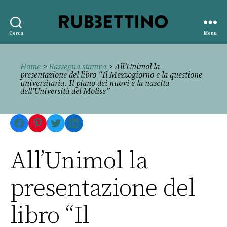
Rubbettino
Cerca
Menu
editore
Home
>
Rassegna stampa
> All’Unimol la
presentazione del libro “Il Mezzogiorno e la questione
universitaria. Il piano dei nuovi e la nascita
dell’Università del Molise”
Facebook
Pinterest
Twitter
LinkedIn
All’Unimol la
presentazione del
libro “Il