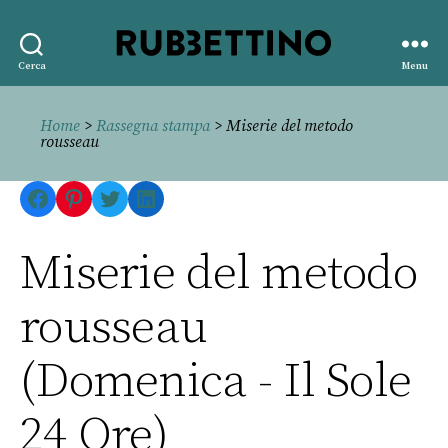
Rubbettino
Cerca
Menu
editore
Home
>
Rassegna stampa
> Miserie del metodo
rousseau
Facebook
Pinterest
Twitter
LinkedIn
Miserie del metodo
rousseau
(Domenica - Il Sole
24 Ore)