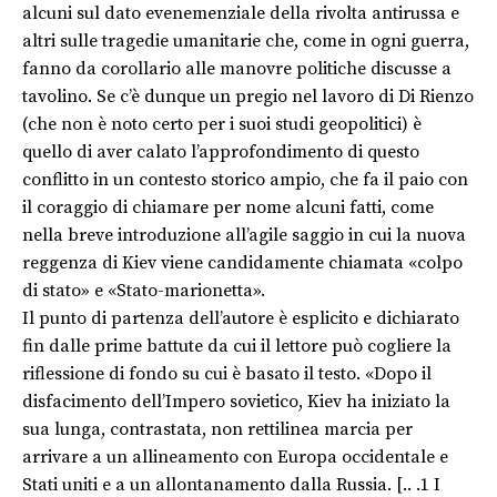
alcuni sul dato evenemenziale della rivolta antirussa e
altri sulle tragedie umanitarie che, come in ogni guerra,
fanno da corollario alle manovre politiche discusse a
tavolino. Se c’è dunque un pregio nel lavoro di Di Rienzo
(che non è noto certo per i suoi studi geopolitici) è
quello di aver calato l’approfondimento di questo
conflitto in un contesto storico ampio, che fa il paio con
il coraggio di chiamare per nome alcuni fatti, come
nella breve introduzione all’agile saggio in cui la nuova
reggenza di Kiev viene candidamente chiamata «colpo
di stato» e «Stato-marionetta».
Il punto di partenza dell’autore è esplicito e dichiarato
fin dalle prime battute da cui il lettore può cogliere la
riflessione di fondo su cui è basato il testo. «Dopo il
disfacimento dell’Impero sovietico, Kiev ha iniziato la
sua lunga, contrastata, non rettilinea marcia per
arrivare a un allineamento con Europa occidentale e
Stati uniti e a un allontanamento dalla Russia. [.. .1 I