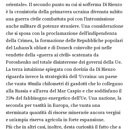
orientale». Il secondo punto su cui si sofferma Di Rienzo
è la cronistoria della primavera ucraina divenuta subito
una guerra civile combattuta poi con l’intromissione
anche militare di potenze straniere. Una considerazione
che si sposa con la proclamazione dell’indipendenza
della Crimea, la formazione delle Repubbliche popolari
del Luhans’k oblast e di Doneck coinvolte poi nelle
vendette della «guerra ai civili» scatenata da
Poroshenko nel totale disinteresse dei governi della Ue.
La terza intuizione spiegata con dovizia da Di Rienzo
riguarda invece la strategicità dell ‘Ucraina: un paese
che vanta 40mila chilometri dí gasdotti che lo collegano
alla Russia e all’area del Mar Caspio e che soddisfano il
25% del fabbisogno energetico dell’Ue. Una nazione, la
seconda per vastità in Europa, che vanta una
sterminata quantità di risorse minerarie ancora vergini
e un’ampia riserva agricola in forte espansione.
Più che in altri casi, inoltre, desta curiosità il fatto che a