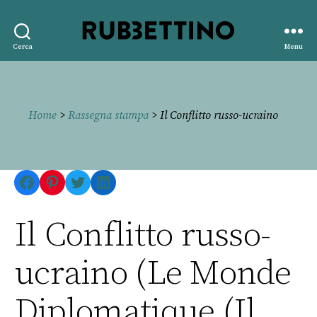
Rubbettino
Cerca
Menu
editore
Home
>
Rassegna stampa
> Il Conflitto russo-ucraino
Facebook
Pinterest
Twitter
LinkedIn
Il Conflitto russo-
ucraino (Le Monde
Diplomatique (Il