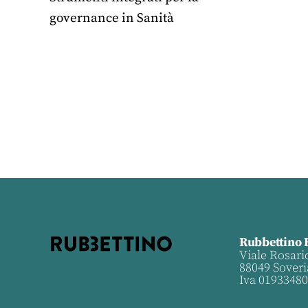
governance in Sanità
Rubbettino 
Viale Rosari
88049 Soveri
Iva 0193348