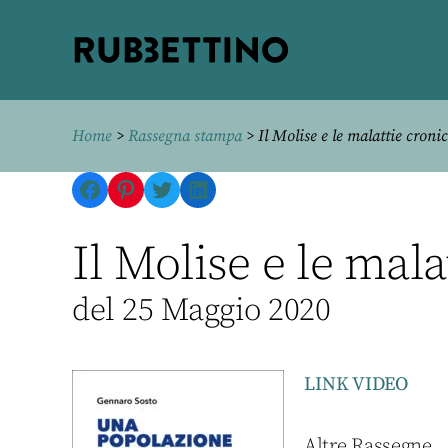
Rubbettino
editore
Home
>
Rassegna stampa
> Il Molise e le malattie croni
Facebook
Pinterest
Twitter
LinkedIn
Il Molise e le mala
del 25 Maggio 2020
LINK VIDEO
Altre Rassegne