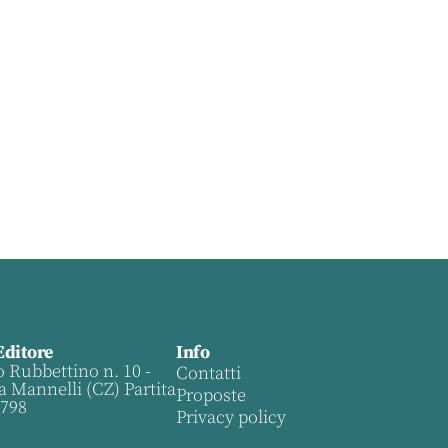
Editore
Info
o Rubbettino n. 10 -
Contatti
a Mannelli (CZ) Partita
Proposte
0798
Privacy policy