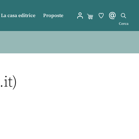
La casa editrice
Proposte
Cerca
it)