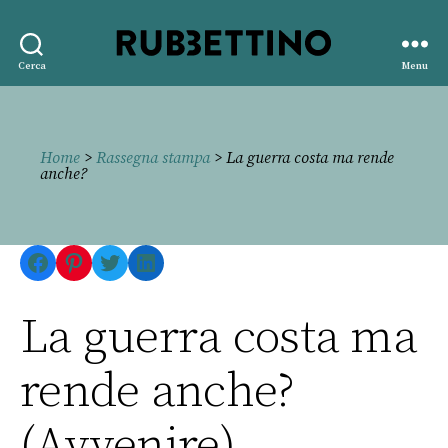
Rubbettino
Cerca
Menu
editore
Home
>
Rassegna stampa
> La guerra costa ma rende
anche?
Facebook
Pinterest
Twitter
LinkedIn
La guerra costa ma
rende anche?
(Avvenire)