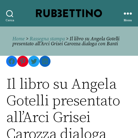
Rubbettino
Cerca
Menu
editore
Home
>
Rassegna stampa
> Il libro su Angela Gotelli
presentato all’Arci Grisei Carozza dialoga con Banti
Facebook
Pinterest
Twitter
LinkedIn
Il libro su Angela
Gotelli presentato
all’Arci Grisei
Carozza dialoga