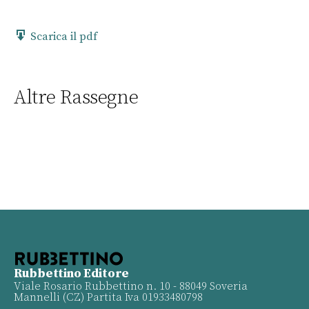
Scarica il pdf
Altre Rassegne
Rubbettino Editore
Viale Rosario Rubbettino n. 10 - 88049 Soveria
Mannelli (CZ) Partita Iva 01933480798