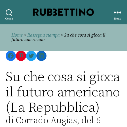
Rubbettino
Cerca
Menu
editore
Home
>
Rassegna stampa
> Su che cosa si gioca il
futuro americano
Facebook
Pinterest
Twitter
LinkedIn
Su che cosa si gioca
il futuro americano
(La Repubblica)
di Corrado Augias, del 6