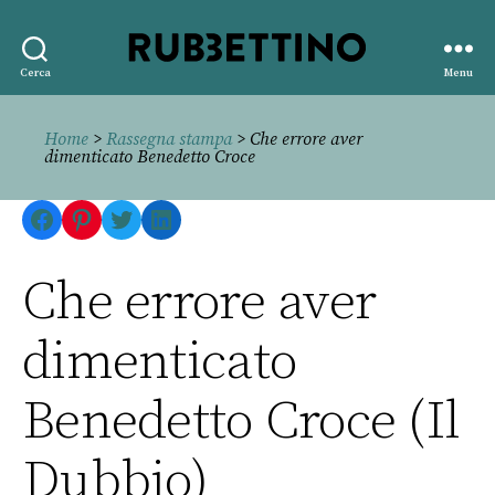
Rubbettino
Cerca
Menu
editore
Home
>
Rassegna stampa
> Che errore aver
dimenticato Benedetto Croce
Facebook
Pinterest
Twitter
LinkedIn
Che errore aver
dimenticato
Benedetto Croce (Il
Dubbio)